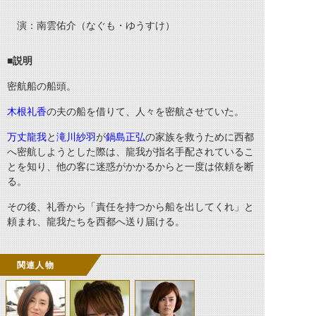
演：南雲佑介（なぐも・ゆうすけ）
■説明
密航船の船頭。
木根礼香
の夫の船を借りて、人々を密航させていた。
万丈龍我
と
滝川紗羽
が
鍋島正弘
の家族を救うために西都
へ密航しようとした際は、龍我が指名手配されているこ
とを知り、他の客に迷惑がかかるからと一度は依頼を断
る。
その後、礼香から「責任を持つから船を出してくれ」と
頼まれ、龍我たちを西都へ送り届ける。
関連人物