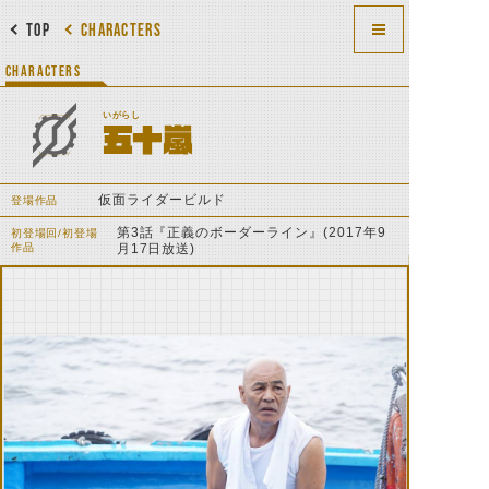
TOP
CHARACTERS
CHARACTERS
いがらし
五十嵐
仮面ライダービルド
登場作品
第3話『正義のボーダーライン』(2017年9
初登場回/初登場
作品
月17日放送)