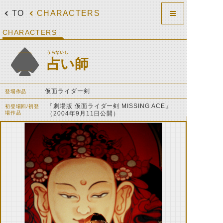
TOP
CHARACTERS
CHARACTERS
うらないし
占い師
仮面ライダー剣
登場作品
『劇場版 仮面ライダー剣 MISSING ACE』
初登場回/初登
場作品
（2004年9月11日公開）