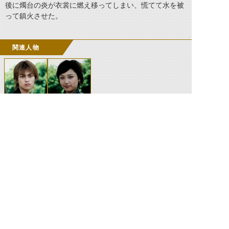
後に燭台の炎が衣裳に燃え移ってしまい、慌てて水を被
って鎮火させた。
関連人物
禍木慎
三輪夏美
©石森プロ・テレビ朝日・ADK EM・東映 ©東映・東映ビデオ・石森プロ ©石森プロ・東映