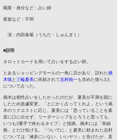
職業・身分など：占い師
家族など：不明
演：内田春菊（うちだ・しゅんぎく）
■
説明
タロットカードを用いて占いをする占い師。
とあるショッピングモールの一角に店があり、訪れた
禍
木慎
と
三輪夏美
に依頼されて
志村純一
も含めた彼ら3人
について占った。
禍木は相性占いをしたかったのだが、夏美が不満を顕に
したため急遽変更。「とにかく占ってくれよ」という禍
木のリクエストに応じ、夏美には「思っていることを素
直に口に出せず、リーダーシップをとろうと思っても、
いつも
2
番手で終わるタイプ」と指摘。禍木には「単細
胞」とだけ告げる。「ついでに」と夏美に頼まれた志村
については「滅多にいない、いいヤツ」と告げたが、直