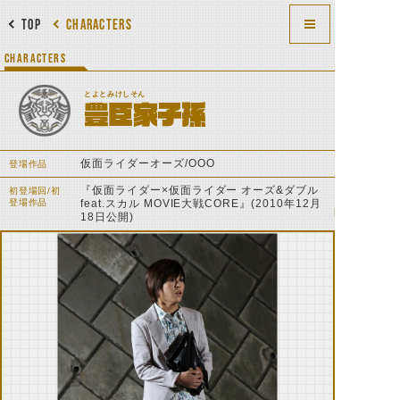
TOP
CHARACTERS
CHARACTERS
とよとみけしそん
豊臣家子孫
仮面ライダーオーズ/OOO
登場作品
『仮面ライダー×仮面ライダー オーズ&ダブル
初登場回/初
登場作品
feat.スカル MOVIE大戦CORE』(2010年12月
18日公開)