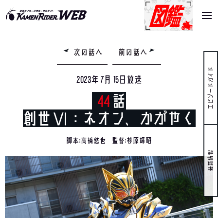
次の話へ
前の話へ
エピソードガイド
2023年 7月 15日
放送
44
話
創世Ⅵ：ネオン、かがやく
脚本:
高橋悠也
監督:
杉原輝昭
最新情報