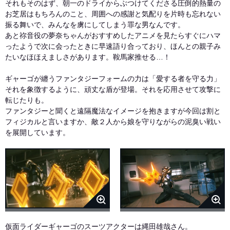
それもそのはず、朝一のドライからぶつけてくださる圧倒的熱量の
お芝居はもちろんのこと、周囲への感謝と気配りを片時も忘れない
振る舞いで、みんなを虜にしてしまう罪な男なんです。
あと祢音役の夢奈ちゃんがおすすめしたアニメを見たらすぐにハマ
ったようで次に会ったときに早速語り合っており、ほんとの親子み
たいなほほえましさがあります。鞍馬家推せる…！
ギャーゴが纏うファンタジーフォームの力は「愛する者を守る力」
それを象徴するように、頑丈な盾が登場。それを応用させて攻撃に
転じたりも。
ファンタジーと聞くと遠隔魔法なイメージを抱きますが今回は割と
フィジカルと言いますか、敵２人から娘を守りながらの泥臭い戦い
を展開しています。
仮面ライダーギャーゴのスーツアクターは縄田雄哉さん。