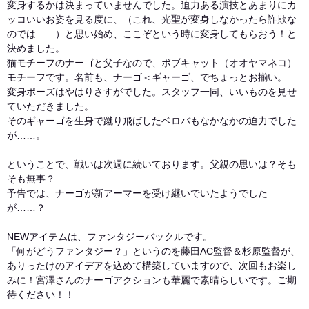
変身するかは決まっていませんでした。迫力ある演技とあまりにカ
ッコいいお姿を見る度に、（これ、光聖が変身しなかったら詐欺な
のでは……）と思い始め、ここぞという時に変身してもらおう！と
決めました。
猫モチーフのナーゴと父子なので、ボブキャット（オオヤマネコ）
モチーフです。名前も、ナーゴ＜ギャーゴ、でちょっとお揃い。
変身ポーズはやはりさすがでした。スタッフ一同、いいものを見せ
ていただきました。
そのギャーゴを生身で蹴り飛ばしたベロバもなかなかの迫力でした
が……。
ということで、戦いは次週に続いております。父親の思いは？そも
そも無事？
予告では、ナーゴが新アーマーを受け継いでいたようでした
が……？
NEWアイテムは、ファンタジーバックルです。
「何がどうファンタジー？」というのを藤田AC監督＆杉原監督が、
ありったけのアイデアを込めて構築していますので、次回もお楽し
みに！宮澤さんのナーゴアクションも華麗で素晴らしいです。ご期
待ください！！