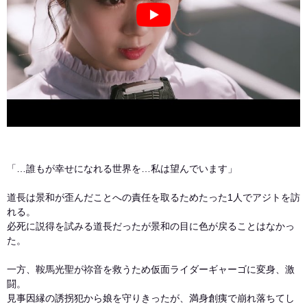
「…誰もが幸せになれる世界を…私は望んでいます」
道長は景和が歪んだことへの責任を取るためたった1人でアジトを訪
れる。
必死に説得を試みる道長だったが景和の目に色が戻ることはなかっ
た。
一方、鞍馬光聖が祢音を救うため仮面ライダーギャーゴに変身、激
闘。
見事因縁の誘拐犯から娘を守りきったが、満身創痍で崩れ落ちてし