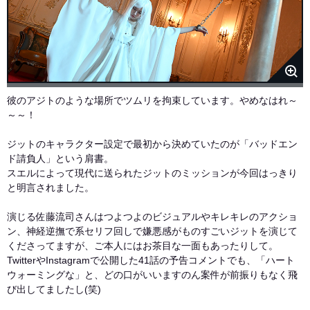
彼のアジトのような場所でツムリを拘束しています。やめなはれ～
～～！
ジットのキャラクター設定で最初から決めていたのが「バッドエン
ド請負人」という肩書。
スエルによって現代に送られたジットのミッションが今回はっきり
と明言されました。
演じる佐藤流司さんはつよつよのビジュアルやキレキレのアクショ
ン、神経逆撫で系セリフ回しで嫌悪感がものすごいジットを演じて
くださってますが、ご本人にはお茶目な一面もあったりして。
TwitterやInstagramで公開した41話の予告コメントでも、「ハート
ウォーミングな」と、どの口がいいますのん案件が前振りもなく飛
び出してましたし(笑)