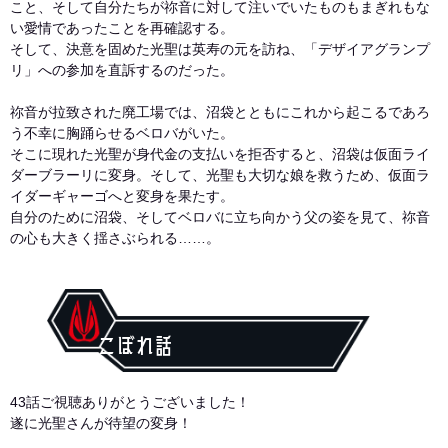
こと、そして自分たちが祢音に対して注いでいたものもまぎれもな
い愛情であったことを再確認する。
そして、決意を固めた光聖は英寿の元を訪ね、「デザイアグランプ
リ」への参加を直訴するのだった。
祢音が拉致された廃工場では、沼袋とともにこれから起こるであろ
う不幸に胸踊らせるベロバがいた。
そこに現れた光聖が身代金の支払いを拒否すると、沼袋は仮面ライ
ダーブラーリに変身。そして、光聖も大切な娘を救うため、仮面ラ
イダーギャーゴへと変身を果たす。
自分のために沼袋、そしてベロバに立ち向かう父の姿を見て、祢音
の心も大きく揺さぶられる……。
こぼれ話
43話ご視聴ありがとうございました！
遂に光聖さんが待望の変身！