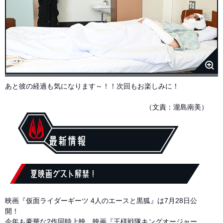
あと彼の経過も気になります～！！次回もお楽しみに！
（文責：瀧島南美）
最新情報
夏映画ゲスト解禁！
映画『仮面ライダーギーツ 4人のエースと黒狐』は7月28日公
開！
今年も豪華な2作同時上映。映画『王様戦隊キングオージャー