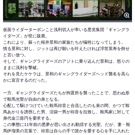
仮面ライダーターボンこと浅利切人が率いる悪党集団「ギャングラ
イダーズ」が世に跋扈。
これにより、蘇った桜井景和の家族たちが犠牲になってしまう。
憤る景和に対し、ジットは再び願いを叶えたければ浮世英寿を倒せ
と言い放つ。
そして、ギャングライダーズのアジトに乗り込んだ景和は、怒りの
ままに浅利を撃破。
それを見たケケラは、景和のギャングライダーズヘッド襲名を高ら
かに宣言するのだった。
一方、ギャングライダーズたちが拘置所を襲ったことで、思わぬ形
で鞍馬光聖が自由の身となる。
心配して駆けつけていた鞍馬祢音と合流したのも束の間、かつて鞍
馬あかりを誘拐した男、沼袋一男が祢音を拉致し、鞍馬家に対して
身代金三億円を要求する。
この事態に11年前の悪夢が思い出され動揺する光聖。だが、妻・鞍
馬伊瑠美の言葉で、祢音は自らの手で誰かを愛する心を手に入れた