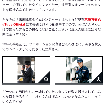
ャー」で演じていたタイムファイヤー／滝沢直人オマージュのカッ
トを盛り込んでお送りしております。
ちなみに「未来戦隊タイムレンジャー」はちょうど現在
東映特撮Yo
uTube Official
にて毎週２話ずつ配信中ですので、光聖さんきっか
けで知った方もこの機会にぜひご覧ください（直人の登場にはまだ
間に合うぞ！笑）
23年の時を超え、プロポーションの良さはそのままに、渋さを携え
てカムバックしてくださった笠原さん。
ギーツにも当時からご一緒していたスタッフが数人居りまして、み
んな口をそろえて、「紳司くんはほんとにいい男なんだよ～」って
いうんですが