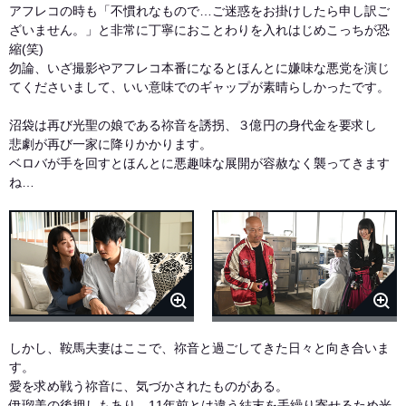
アフレコの時も「不慣れなもので…ご迷惑をお掛けしたら申し訳ご
ざいません。」と非常に丁寧におことわりを入れはじめこっちが恐
縮(笑)
勿論、いざ撮影やアフレコ本番になるとほんとに嫌味な悪党を演じ
てくださいまして、いい意味でのギャップが素晴らしかったです。
沼袋は再び光聖の娘である祢音を誘拐、３億円の身代金を要求し
悲劇が再び一家に降りかかります。
ベロバが手を回すとほんとに悪趣味な展開が容赦なく襲ってきます
ね…
しかし、鞍馬夫妻はここで、祢音と過ごしてきた日々と向き合いま
す。
愛を求め戦う祢音に、気づかされたものがある。
伊瑠美の後押しもあり、11年前とは違う結末を手繰り寄せるため光