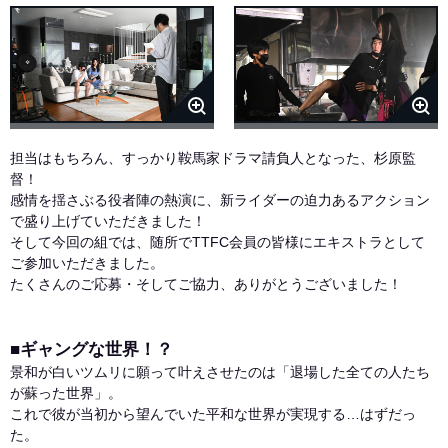
担当はもちろん、すっかり鞍馬家ドラマ請負人となった、杉原監
督！
感情を揺さぶる役者陣の熱演に、新ライダーの迫力あるアクション
で盛り上げていただきました！
そして今回の組では、随所でTTFC会員の皆様にエキストラとして
ご参加いただきました。
たくさんのご応募・そしてご協力、ありがとうございました！
■ギャングな世界！？
景和が白いツムリに願って叶えさせたのは「退場した全ての人たち
が蘇った世界」。
これで彼が当初から望んでいた平和な世界が実現する…はずだっ
た。