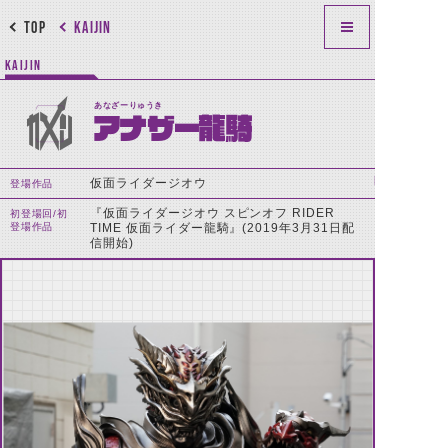
TOP
KAIJIN
KAIJIN
あなざーりゅうき
アナザー龍騎
仮面ライダージオウ
登場作品
『仮面ライダージオウ スピンオフ RIDER
初登場回/初
登場作品
TIME 仮面ライダー龍騎』(2019年3月31日配
信開始)