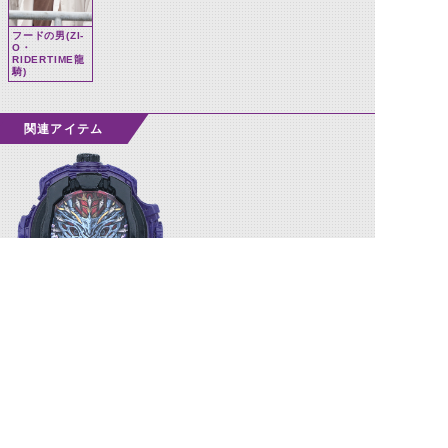
フードの男(ZI-
O・
RIDERTIME龍
騎)
関連アイテム
アナザー龍騎ウォッチ
©石森プロ・テレビ朝日・ADK EM・東映 ©東映・東映ビデオ・石森プロ ©石森プロ・東映