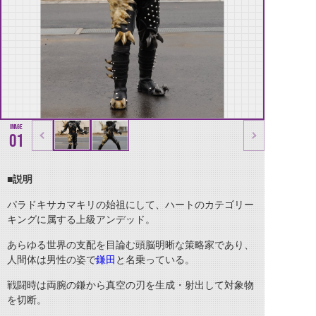
01
■説明
パラドキサカマキリの始祖にして、ハートのカテゴリー
キングに属する上級アンデッド。
あらゆる世界の支配を目論む頭脳明晰な策略家であり、
人間体は男性の姿で
鎌田
と名乗っている。
戦闘時は両腕の鎌から真空の刃を生成・射出して対象物
を切断。