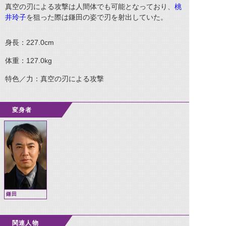
真空の刃による攻撃は人間体でも可能となっており、
桃
井玲子
を狙った際は鎌田の姿で刃を射出していた。
身長：
227.0cm
体重：
127.0kg
特色／力：真空の刃による攻撃
変身者
鎌田
関連人物