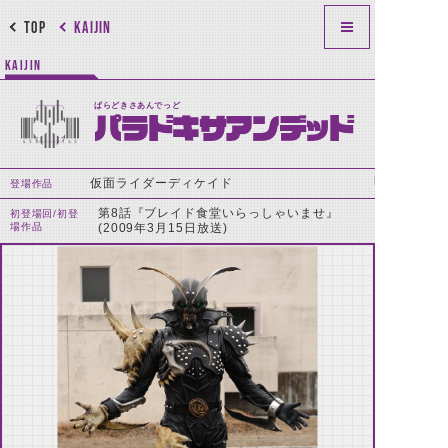
TOP
KAIJIN
KAIJIN
ぱらどきさあんでっど
パラドキサアンデッド
仮面ライダーディケイド
登場作品
第8話『ブレイド食堂いらっしゃいませ』
初登場回/初登
場作品
(2009年3月15日放送)