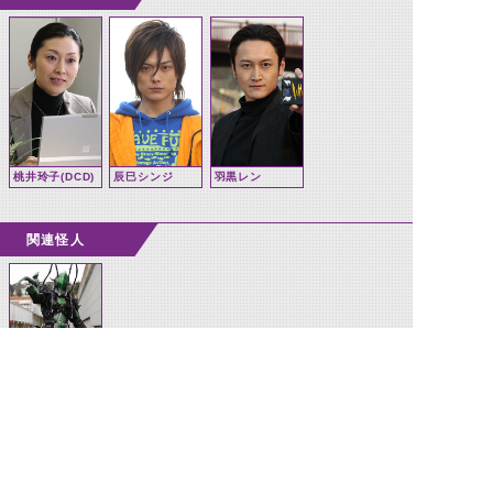
桃井玲子(DCD)
辰巳シンジ
羽黒レン
関連怪人
ジョーカー
(DCD)