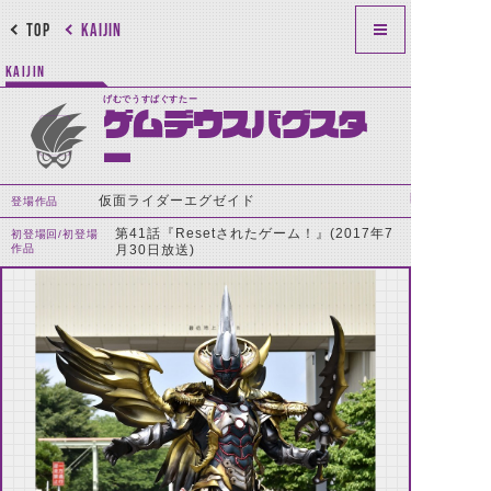
TOP
KAIJIN
KAIJIN
げむでうすばぐすたー
ゲムデウスバグスタ
ー
仮面ライダーエグゼイド
登場作品
第41話『Resetされたゲーム！』(2017年7
初登場回/初登場
作品
月30日放送)