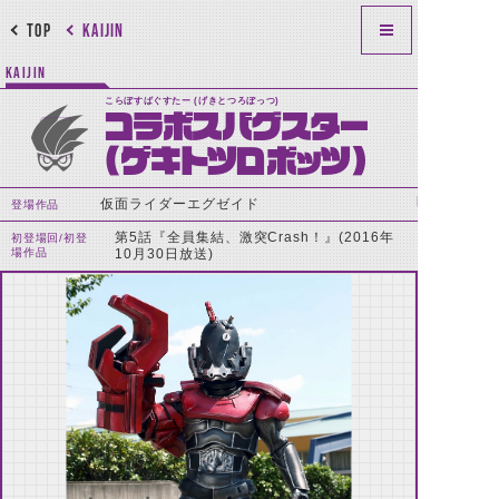
TOP
KAIJIN
KAIJIN
こらぼすばぐすたー (げきとつろぼっつ)
コラボスバグスター
(ゲキトツロボッツ)
仮面ライダーエグゼイド
登場作品
第5話『全員集結、激突Crash！』(2016年
初登場回/初登
場作品
10月30日放送)