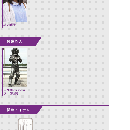
堀内曜子
関連怪人
コラボスバグス
ター(素体)
関連アイテム