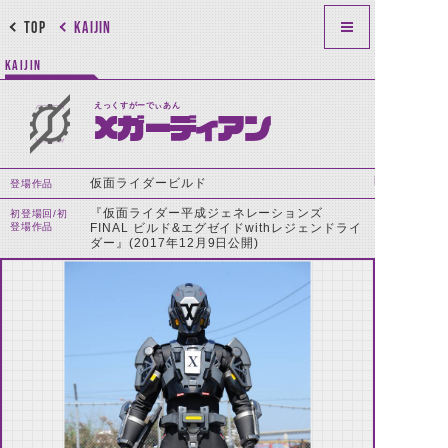
TOP
KAIJIN
KAIJIN
えっくすがーでぃあん
Xガーディアン
仮面ライダービルド
登場作品
『仮面ライダー平成ジェネレーションズ
初登場回/初
登場作品
FINAL ビルド&エグゼイドwithレジェンドライ
ダー』(2017年12月9日公開)