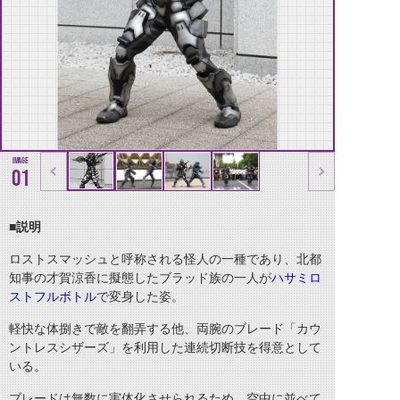
01
■説明
ロストスマッシュと呼称される怪人の一種であり、北都
知事の才賀涼香に擬態したブラッド族の一人が
ハサミロ
ストフルボトル
で変身した姿。
軽快な体捌きで敵を翻弄する他、両腕のブレード「カウ
ントレスシザーズ」を利用した連続切断技を得意として
いる。
ブレードは無数に実体化させられるため、空中に並べて