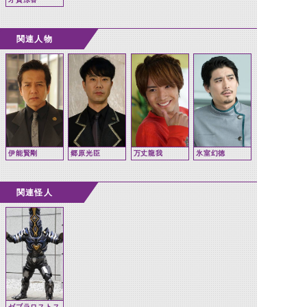
関連人物
伊能賢剛
郷原光臣
万丈龍我
氷室幻徳
関連怪人
ゼブラロストス