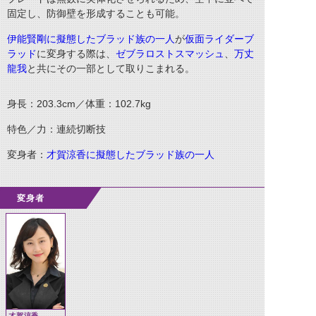
固定し、防御壁を形成することも可能。
伊能賢剛に擬態したブラッド族の一人
が
仮面ライダーブ
ラッド
に変身する際は、
ゼブラロストスマッシュ
、
万丈
龍我
と共にその一部として取りこまれる。
身長：203.3cm／体重：102.7kg
特色／力：連続切断技
変身者：
才賀涼香に擬態したブラッド族の一人
変身者
才賀涼香