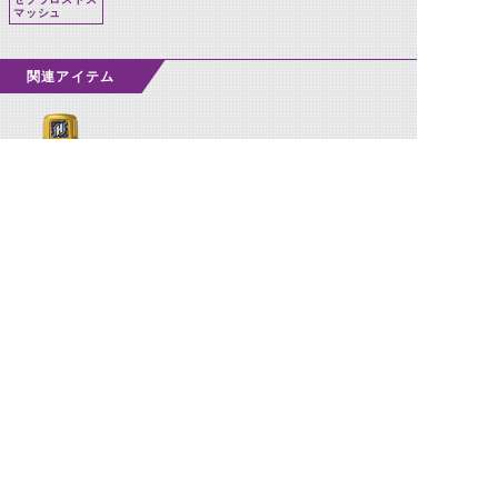
マッシュ
関連アイテム
ハサミロストフ
ルボトル
©石森プロ・テレビ朝日・ADK EM・東映 ©東映・東映ビデオ・石森プロ ©石森プロ・東映