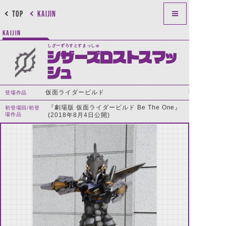
TOP
KAIJIN
KAIJIN
しざーずろすとすまっしゅ
シザーズロストスマッ
シュ
仮面ライダービルド
登場作品
『劇場版 仮面ライダービルド Be The One』
初登場回/初登
場作品
(2018年8月4日公開)