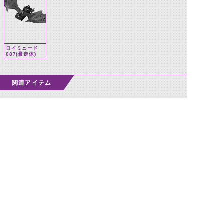
ロイミュード
087(暴走体)
関連アイテム
バットバイラルコア
©石森プロ・テレビ朝日・ADK EM・東映 ©東映・東映ビデオ・石森プロ ©石森プロ・東映