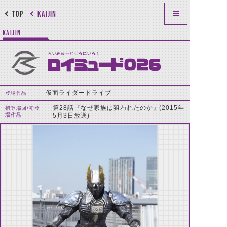
TOP
KAIJIN
KAIJIN
ろいみゅーどぜろにいろく
ロイミュード026
仮面ライダードライブ
登場作品
第28話『なぜ家族は狙われたのか』(2015年
初登場回/初登
場作品
5月3日放送)