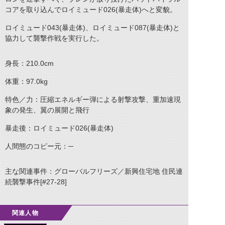
コアを取り込んでロイミュード026(暴走体)へと変貌。
ロイミュード043(暴走体)、ロイミュード087(暴走体)と
協力して襲撃作戦を実行した。
身長：210.0cm
体重：97.0kg
特色／力：圧縮エネルギー弾による射撃攻撃、重加速現
象の発生、翼の展開と飛行
暴走後：ロイミュード026(暴走体)
人間態のコピー元：─
主な関連事件：グローバルフリーズ／新興住宅地 住民連
続襲撃事件[#27-28]
関連人物