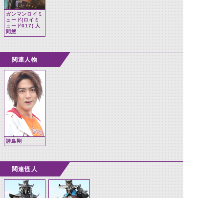
ガンマンロイミ
ュード(ロイミ
ュード017) 人
間態
関連人物
詩島剛
関連怪人