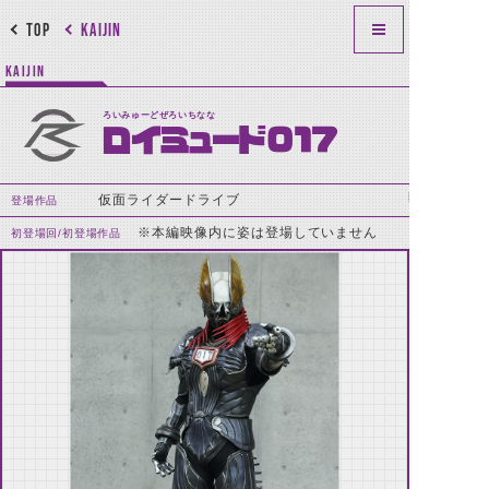
TOP
KAIJIN
KAIJIN
ろいみゅーどぜろいちなな
ロイミュード017
仮面ライダードライブ
登場作品
※本編映像内に姿は登場していません
初登場回/初登場作品