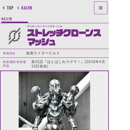
TOP
KAIJIN
KAIJIN
すとれっちくろーんすまっしゅ
ストレッチクローンス
マッシュ
仮面ライダービルド
登場作品
第31話『ほとばしれマグマ！』(2018年4月
初登場回/初登場
作品
15日放送)