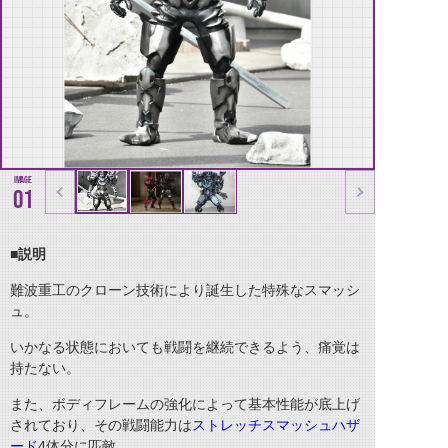
01
■説明
難波重工のクローン技術により誕生した特殊なスマッシ
ュ。
いかなる状態においても戦闘を継続できるよう、痛覚は
持たない。
また、ボディフレームの強化によって基本性能が底上げ
されており、その戦闘能力は
ストレッチスマッシュハザ
ード
4体分に匹敵。