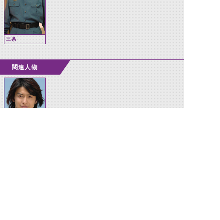
三条
関連人物
紅音也
©石森プロ・テレビ朝日・ADK EM・東映 ©東映・東映ビデオ・石森プロ ©石森プロ・東映