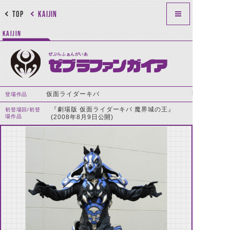
TOP
KAIJIN
KAIJIN
ぜぶらふぁんがいあ
ゼブラファンガイア
仮面ライダーキバ
登場作品
『劇場版 仮面ライダーキバ 魔界城の王』
初登場回/初登
場作品
(2008年8月9日公開)