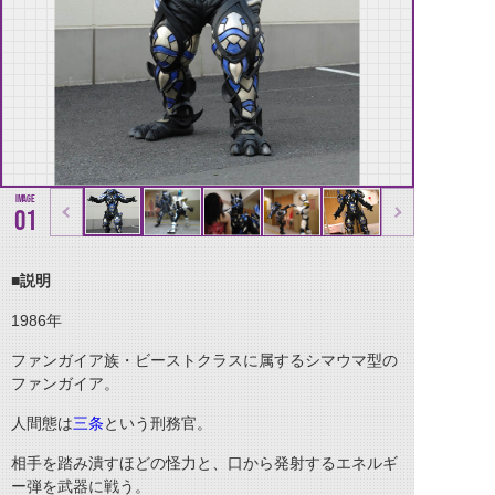
01
■説明
1986
年
ファンガイア族・ビーストクラスに属するシマウマ型の
ファンガイア。
人間態は
三条
という刑務官。
相手を踏み潰すほどの怪力と、口から発射するエネルギ
ー弾を武器に戦う。