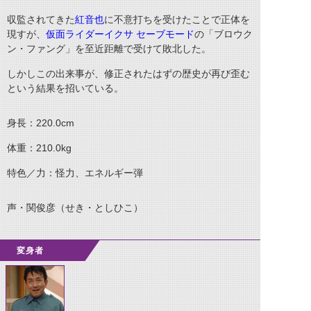
収監されてきた
紅音也
に不意打ちを受けたことで正体を
現すが、
仮面ライダーイクサ セーブモード
の
「ブロウク
ン・ファング」を至近距離で受けて敗北した。
しかしこの出来事が、修正されたはずの歴史が再び歪む
という結果を招いている。
身長：
220.0cm
体重：
210.0kg
特色／力：怪力、エネルギー弾
声・関俊彦（せき・としひこ）
変身者