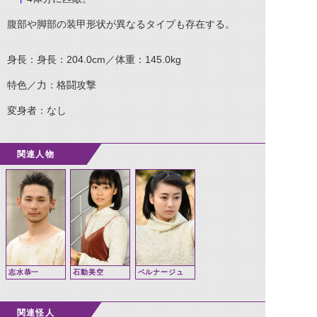
腹部や脚部の装甲形状が異なるタイプも存在する。
身長：身長：204.0cm／体重：145.0kg
特色／力：格闘攻撃
変身者：なし
関連人物
志水恭一
石動美空
ベルナージュ
関連怪人