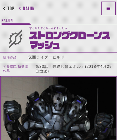
TOP
KAIJIN
KAIJIN
すとろんぐくろーんすまっしゅ
ストロングクローンス
マッシュ
仮面ライダービルド
登場作品
第33話『最終兵器エボル』(2018年4月29
初登場回/初登場
作品
日放送)