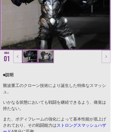
01
■説明
難波重工のクローン技術により誕生した特殊なスマッシ
ュ。
いかなる状態においても戦闘を継続できるよう、痛覚は
持たない。
また、ボディフレームの強化によって基本性能が底上げ
されており、その戦闘能力は
ストロングスマッシュハザ
ード
4体分に匹敵。