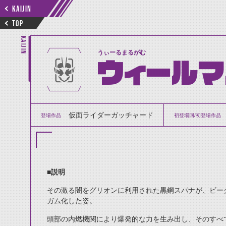
KAIJIN
TOP
KAIJIN
うぃーるまるがむ
ウィール
仮面ライダーガッチャード
登場作品
初登場回/初登場作品
■説明
その激る闇をグリオンに利用された黒鋼スパナが、ビー
ガム化した姿。
頭部の内燃機関により爆発的な力を生み出し、そのすべ