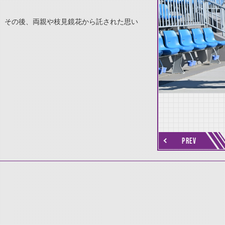
、その後、両親や枝見鏡花から託された思い
thumbnail Next
PREV