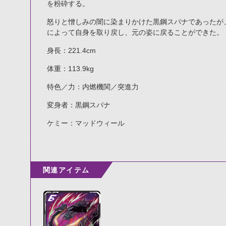
を粉砕する。
怒りと憎しみの闇に染まりかけた黒鋼スパナであったが
によって自身を取り戻し、元の姿に戻ることができた。
身長：221.4cm
体重：113.9kg
特色／力：内燃機関／突進力
変身者：黒鋼スパナ
ケミー：マッドウィール
関連アイテム