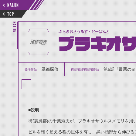
KAIJIN
TOP
KAIJIN
ぶらきおさうるす・どーぱんと
ブラキオサ
風都探偵
第6話『最悪のｍ／
登場作品
初登場回/初登場作品
■説明
街(裏風都)の千葉秀夫が、ブラキオサウルスメモリを用
ビルを軽く超える程の巨体を有し、黒い頭部から伸びる