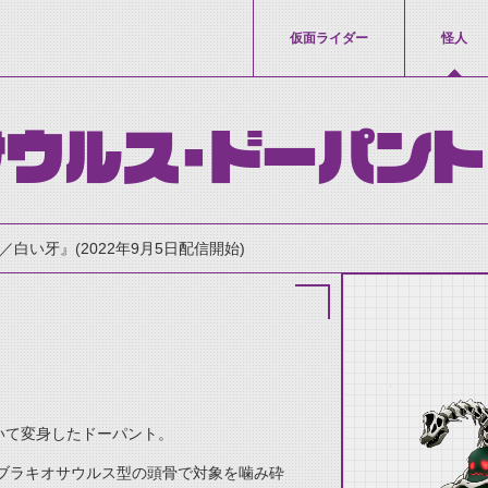
仮面ライダー
怪人
ウルス・ドーパント
白い牙』(2022年9月5日配信開始)
thumbnail Prev
いて変身したドーパント。
ブラキオサウルス型の頭骨で対象を噛み砕