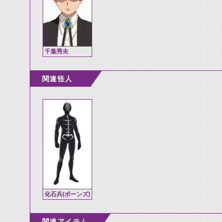
千葉秀夫
関連怪人
化石兵(ボーンズ)
関連アイテム