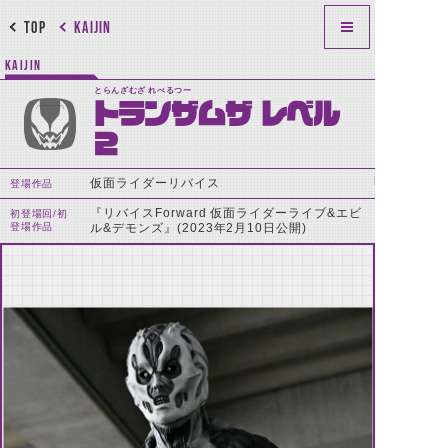
TOP
KAIJIN
KAIJIN
とらんざむざ れべるつー
トランザムザ レベル
2
仮面ライダーリバイス
登場作品
『リバイスForward 仮面ライダーライブ&エビ
初登場回/初
登場作品
ル&デモンズ』(2023年2月10日公開)