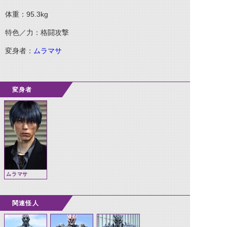
体重：95.3kg
特色／力：格闘攻撃
変身者：
ムラマサ
変身者
ムラマサ
関連怪人