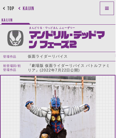
TOP
KAIJIN
KAIJIN
まんどりる・でっどまん ふぇーずつー
マンドリル・デッドマ
ン フェーズ2
仮面ライダーリバイス
登場作品
『劇場版 仮面ライダーリバイス バトルファミ
初登場回/初
登場作品
リア』(2022年7月22日公開)