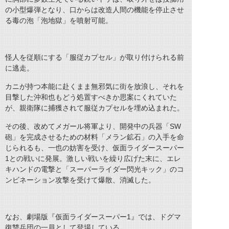
の小型爆弾となり、口からは改造人間の機能を停止させ
る毒の泡「泡地獄」を噴射可能。
怪人を従順にする「服従カプセル」が取り付けられる前
に逃走。
カニが持つ本能に赴くまま無邪気に街を放浪し、それを
目撃した沖和也もどう処置すべきか思案にくれていた
が、親衛隊に捕獲されて服従カプセルを埋め込まれた。
その後、改めてメガール将軍より、開発中の兵器「SW
砲」を完成させるための材料「メラン鉱石」の入手を命
じられるも、一也の妨害を受け、仮面ライダースーパー
1との戦いに発展。激しい戦いを繰り広げた末に、エレ
キハンドの電撃と「スーパーライダー閃光キック」のコ
ンビネーション攻撃を受けて爆散、消滅した。
なお、劇場版『仮面ライダースーパー1』では、ドグマ
復讐兵団の一員として登場している。