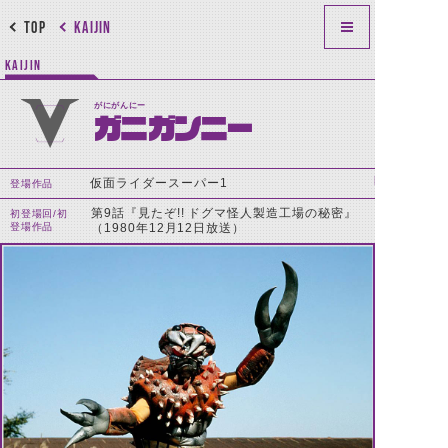
TOP
KAIJIN
KAIJIN
がにがんにー
ガニガンニー
仮面ライダースーパー1
登場作品
第9話『見たぞ!! ドグマ怪人製造工場の秘密』
初登場回/初
登場作品
（1980年12月12日放送）