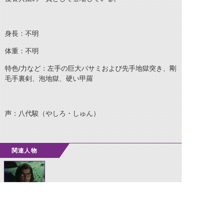
身長：不明
体重：不明
特色/力など：左手の巨大バサミおよび先手地獄突き、剛
毛手裏剣、泡地獄、硬い甲羅
声：八代駿（やしろ・しゅん）
関連人物