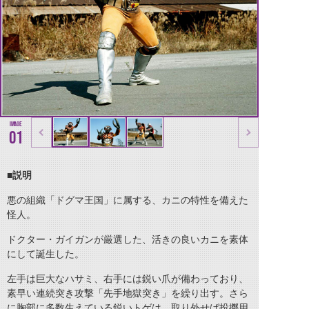
01
■説明
悪の組織「ドグマ王国」に属する、カニの特性を備えた
怪人。
ドクター・ガイガンが厳選した、活きの良いカニを素体
にして誕生した。
左手は巨大なハサミ、右手には鋭い爪が備わっており、
素早い連続突き攻撃「先手地獄突き」を繰り出す。さら
に胸部に多数生えている鋭いトゲは、取り外せば投擲用