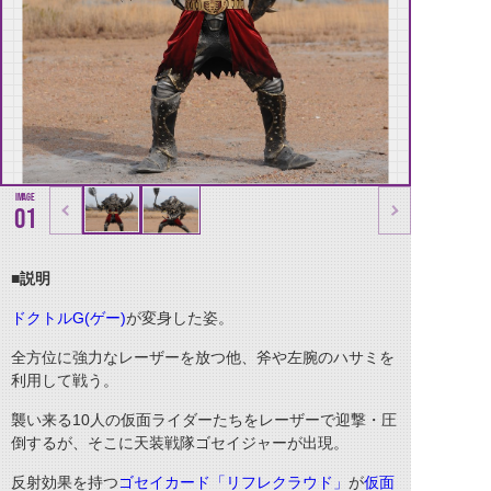
01
■説明
ドクトル
G(
ゲー
)
が変身した姿。
全方位に強力なレーザーを放つ他、斧や左腕のハサミを
利用して戦う。
襲い来る
10
人の仮面ライダーたちをレーザーで迎撃・圧
倒するが、そこに天装戦隊ゴセイジャーが出現。
反射効果を持つ
ゴセイカード「リフレクラウド」
が
仮面