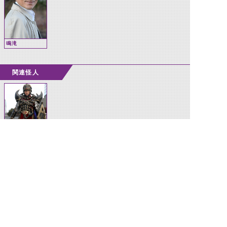
鳴滝
関連怪人
ドクトル
G(DCD)
©石森プロ・テレビ朝日・ADK EM・東映 ©東映・東映ビデオ・石森プロ ©石森プロ・東映