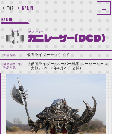
TOP
KAIJIN
KAIJIN
かにれーざー
カニレーザー(DCD)
仮面ライダーディケイド
登場作品
『仮面ライダー×スーパー戦隊 スーパーヒーロ
初登場回/初
登場作品
ー大戦』(2012年4月21日公開)