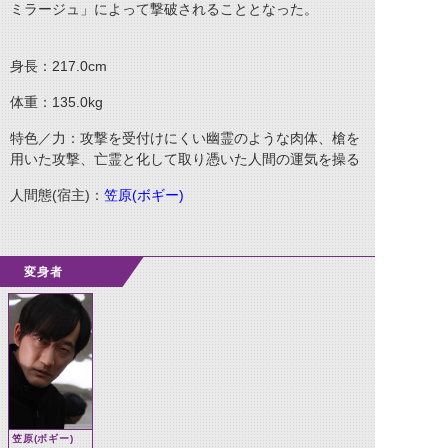
ミラージュ」によって撃破されることとなった。
身長：217.0cm
体重：135.0kg
特色／力：攻撃を受付けにくい幽霊のような肉体、槍を
用いた攻撃、亡霊と化して取り憑いた人間の運気を操る
人間態(宿主)：
笠原(ボギー)
変身者
笠原(ボギー)