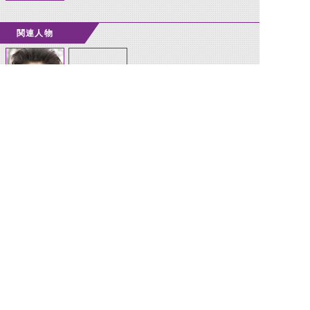
関連人物
土屋真隆
土屋真隆と共に
狙われた5人の
ゲート
©石森プロ・テレビ朝日・ADK EM・東映 ©東映・東映ビデオ・石森プロ ©石森プロ・東映