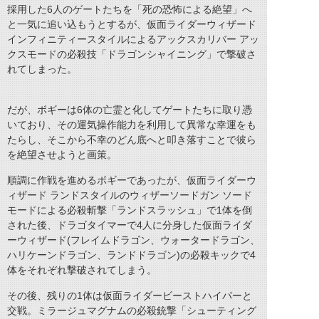
採用した6人のゲートたちを「死の恐怖による絶望」へ
と一気に追い込もうとするが、仮面ライダーウィザード
インフィニティースタイルによるアックスカリバー アッ
クスモードの必殺技「ドラゴンシャイニング」で撃破さ
れてしまった。
だが、ボギーは6体の亡霊と化してゲートたちに取り憑
いており、その運気操作能力を利用して異常な幸運をも
たらし、そこから不幸のどん底へと叩き落すことで彼ら
を絶望させようと画策。
順調に作戦を進めるボギーであったが、仮面ライダーウ
ィザード ランドスタイルのウィザーソードガン ソード
モードによる必殺斬撃「ランドスラッシュ」で1体を倒
された後、ドラゴタイマーで4人に分身した仮面ライダ
ーウィザード(フレイムドラゴン、ウォータードラゴン、
ハリケーンドラゴン、ランドドラゴン)の必殺キックで4
体をそれぞれ撃破されてしまう。
その後、残りの1体は仮面ライダービーストハイパーと
交戦。ミラージュマグナムの必殺銃撃「シューティング