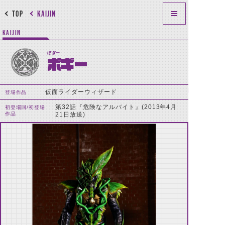
TOP
KAIJIN
KAIJIN
ぼぎー
ボギー
仮面ライダーウィザード
登場作品
第32話『危険なアルバイト』(2013年4月
初登場回/初登場
作品
21日放送)