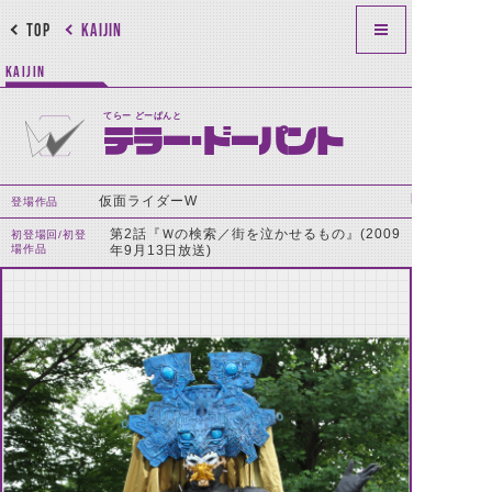
TOP
KAIJIN
KAIJIN
てらー どーぱんと
テラー・ドーパント
仮面ライダーW
登場作品
第2話『Ｗの検索／街を泣かせるもの』(2009
初登場回/初登
場作品
年9月13日放送)