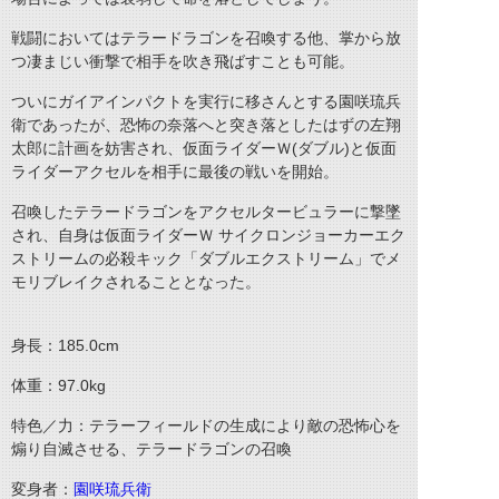
戦闘においてはテラードラゴンを召喚する他、掌から放
つ凄まじい衝撃で相手を吹き飛ばすことも可能。
ついにガイアインパクトを実行に移さんとする園咲琉兵
衛であったが、恐怖の奈落へと突き落としたはずの左翔
太郎に計画を妨害され、仮面ライダーＷ(ダブル)と仮面
ライダーアクセルを相手に最後の戦いを開始。
召喚したテラードラゴンをアクセルタービュラーに撃墜
され、自身は仮面ライダーＷ サイクロンジョーカーエク
ストリームの必殺キック「ダブルエクストリーム」でメ
モリブレイクされることとなった。
身長：185.0cm
体重：97.0kg
特色／力：テラーフィールドの生成により敵の恐怖心を
煽り自滅させる、テラードラゴンの召喚
変身者：
園咲琉兵衛