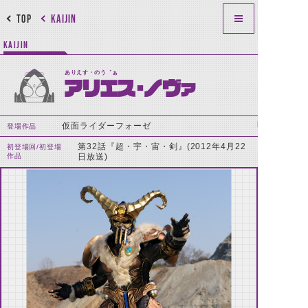
TOP
KAIJIN
KAIJIN
ありえす・のう゛ぁ
アリエス・ノヴァ
仮面ライダーフォーゼ
登場作品
第32話『超・宇・宙・剣』(2012年4月22
初登場回/初登場
作品
日放送)