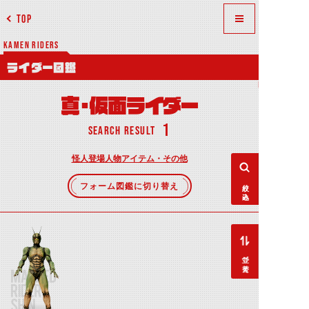
TOP
KAMEN RIDERS
ライダー図鑑
真・仮面ライダー
1
SEARCH RESULT
怪人
登場人物
アイテム・その他
絞り込み
フォーム図鑑に切り替え
並べ替え