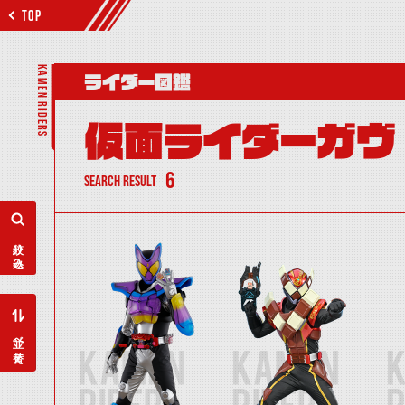
TOP
KAMEN RIDERS
ライダー図鑑
仮面ライダーガヴ
6
SEARCH RESULT
絞り込み
並べ替え