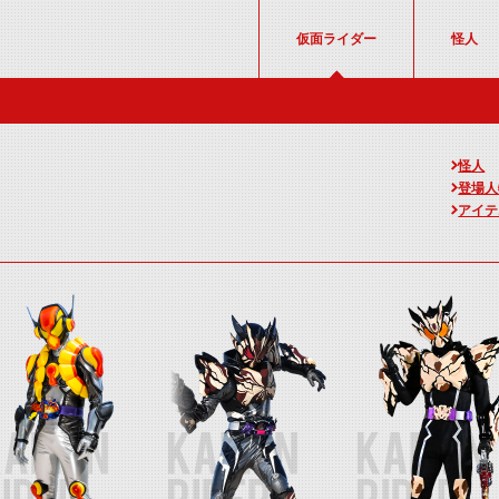
仮面ライダー
怪人
怪人
登場人
アイテ