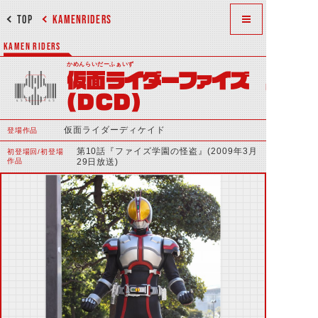
TOP
KAMENRIDERS
KAMEN RIDERS
かめんらいだーふぁいず
仮面ライダーファイズ
(DCD)
仮面ライダーディケイド
登場作品
第10話『ファイズ学園の怪盗』(2009年3月
初登場回/初登場
作品
29日放送)