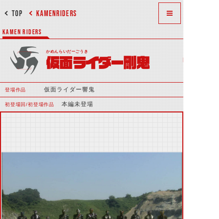
TOP
KAMENRIDERS
KAMEN RIDERS
かめんらいだーごうき
仮面ライダー剛鬼
仮面ライダー響鬼
登場作品
本編未登場
初登場回/初登場作品