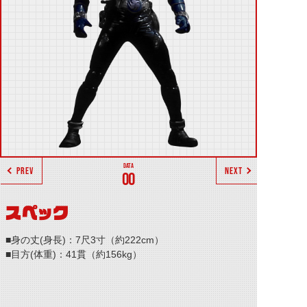
PREV
NEXT
00
スペック
■身の丈(身長)：7尺3寸（約222cm）
■目方(体重)：41貫（約156kg）