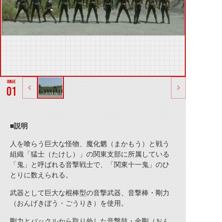
01
■説明
人を喰らう巨大な怪物、魔化魍（まかもう）と戦う
組織「猛士（たけし）」の関東支部に所属している
「鬼」と呼ばれる音撃戦士で、「関東十一鬼」のひ
とりに数えられる。
武器として巨大な棍棒型の音撃武器、音撃棒・剛力
（おんげきぼう・ごうりき）を使用。
剛力とバックルから取り外した音撃鼓・金剛（おん