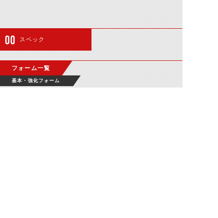
スペック
フォーム一覧
基本・強化フォーム
仮面ライダー剛
鬼
©石森プロ・テレビ朝日・ADK EM・東映 ©東映・東映ビデオ・石森プロ ©石森プロ・東映