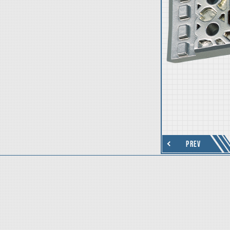
thumbnail Next
PREV