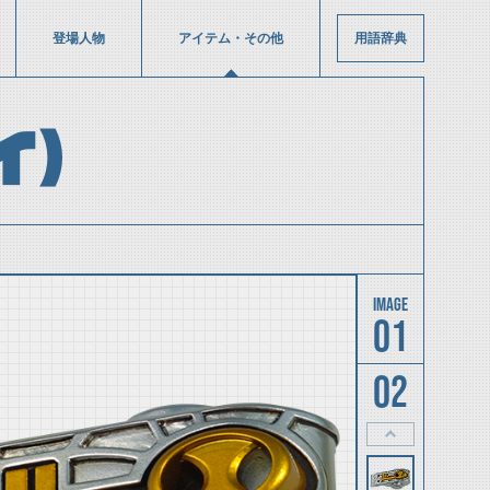
登場人物
アイテム・その他
用語辞典
イ）
01
02