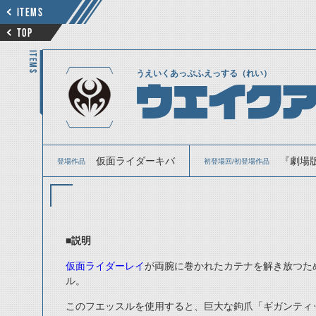
ITEMS
TOP
ITEMS
うえいくあっぷふえっする（れい）
ウエイクア
仮面ライダーキバ
『劇場版
登場作品
初登場回/初登場作品
■説明
仮面ライダーレイ
が両腕に巻かれたカテナを解き放つた
ル。
このフエッスルを使用すると、巨大な鉤爪「ギガンティ