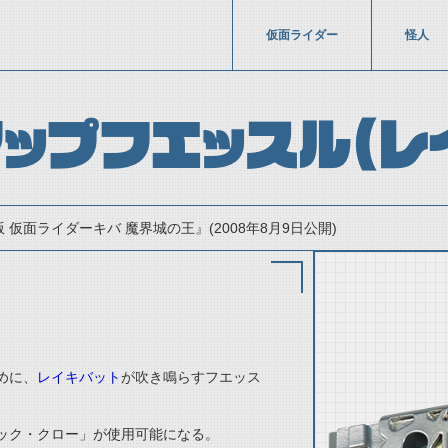
仮面ライダー
怪人
ップフエッスル（レ
 仮面ライダーキバ 魔界城の王』(2008年8月9日公開)
めに、
レイキバット
が吹き鳴らすフエッス
thumbnail Prev
ック・クロー」が使用可能になる。