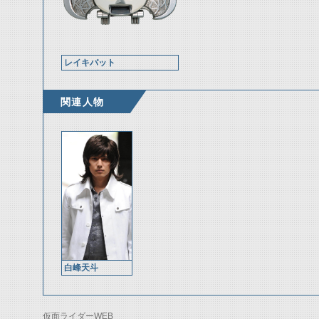
レイキバット
関連人物
白峰天斗
仮面ライダーWEB