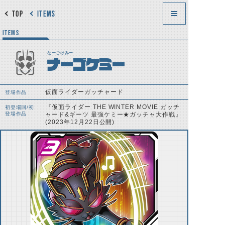
TOP
ITEMS
ITEMS
なーごけみー
ナーゴケミー
仮面ライダーガッチャード
登場作品
『仮面ライダー THE WINTER MOVIE ガッチ
初登場回/初
登場作品
ャード&ギーツ 最強ケミー★ガッチャ大作戦』
(2023年12月22日公開)