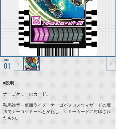
01
■説明
ナーゴケミーのカード。
鞍馬祢音＝仮面ライダーナーゴがクロスウィザードの魔
法でナーゴケミーへと変化し、ケミーカードに封印され
たもの。
©石森プロ・テレビ朝日・ADK EM・東映 ©東映・東映ビデオ・石森プロ ©石森プロ・東映