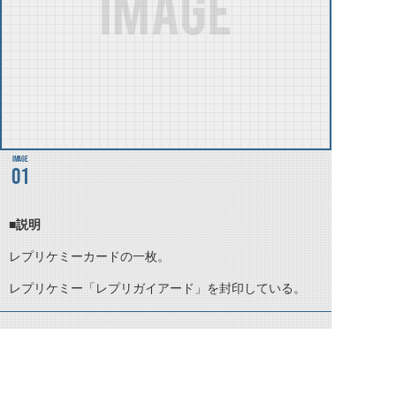
01
■説明
レプリケミーカードの一枚。
レプリケミー「レプリガイアード」を封印している。
©石森プロ・テレビ朝日・ADK EM・東映 ©東映・東映ビデオ・石森プロ ©石森プロ・東映