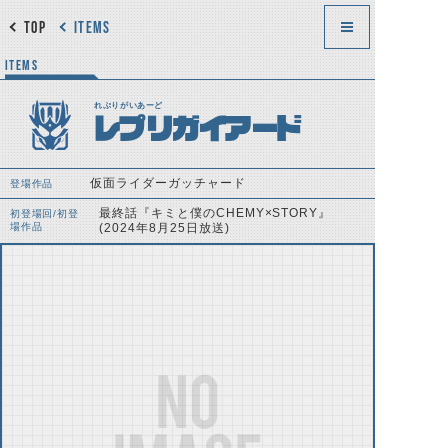
TOP
ITEMS
ITEMS
れぷりがいあーど
レプリガイアード
仮面ライダーガッチャード
登場作品
最終話『キミと僕のCHEMY×STORY』
初登場回/初登
場作品
(2024年8月25日放送)