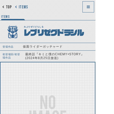
TOP
ITEMS
ITEMS
れぷりぜぐどらしる
レプリゼグドラシル
仮面ライダーガッチャード
登場作品
最終話『キミと僕のCHEMY×STORY』
初登場回/初登
場作品
(2024年8月25日放送)