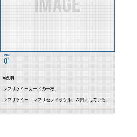
01
■説明
レプリケミーカードの一枚。
レプリケミー「レプリゼグドラシル」を封印している。
©石森プロ・テレビ朝日・ADK EM・東映 ©東映・東映ビデオ・石森プロ ©石森プロ・東映