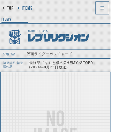
TOP
ITEMS
ITEMS
れぷりりくしおん
レプリリクシオン
仮面ライダーガッチャード
登場作品
最終話『キミと僕のCHEMY×STORY』
初登場回/初登
場作品
(2024年8月25日放送)