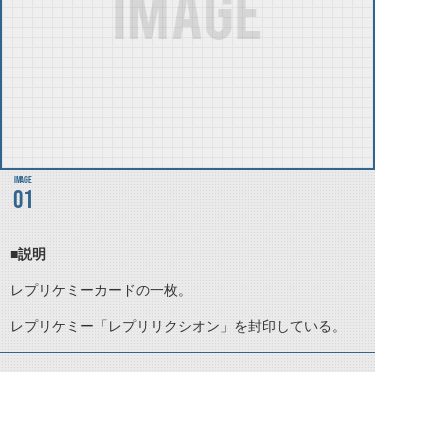
01
■説明
レプリケミーカードの一枚。
レプリケミー「レプリリクシオン」を封印している。
©石森プロ・テレビ朝日・ADK EM・東映 ©東映・東映ビデオ・石森プロ ©石森プロ・東映