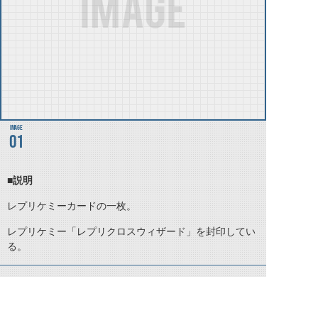
01
■説明
レプリケミーカードの一枚。
レプリケミー「レプリクロスウィザード」を封印してい
る。
©石森プロ・テレビ朝日・ADK EM・東映 ©東映・東映ビデオ・石森プロ ©石森プロ・東映