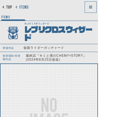
TOP
ITEMS
ITEMS
れぷりくろすうぃざーど
レプリクロスウィザー
ド
仮面ライダーガッチャード
登場作品
最終話『キミと僕のCHEMY×STORY』
初登場回/初登
場作品
(2024年8月25日放送)