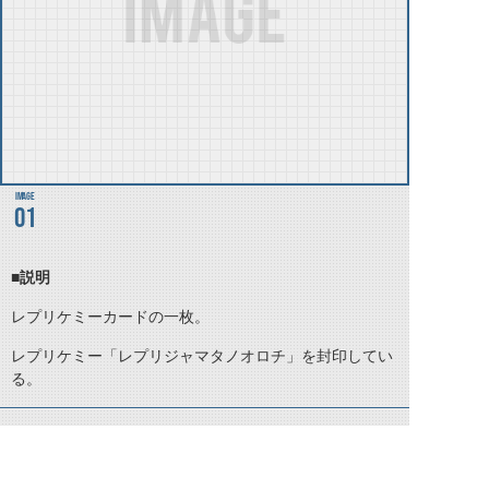
01
■説明
レプリケミーカードの一枚。
レプリケミー「レプリジャマタノオロチ」を封印してい
る。
©石森プロ・テレビ朝日・ADK EM・東映 ©東映・東映ビデオ・石森プロ ©石森プロ・東映