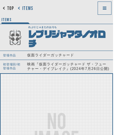
TOP
ITEMS
ITEMS
れぷりじゃまたのおろち
レプリジャマタノオロ
チ
仮面ライダーガッチャード
登場作品
映画『仮面ライダーガッチャード ザ・フュー
初登場回/初
登場作品
チャー・デイブレイク』(2024年7月26日公開)