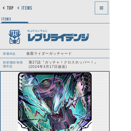
TOP
ITEMS
ITEMS
れぷりらいでんじ
レプリライデンジ
仮面ライダーガッチャード
登場作品
第27話『ガッチャ！クロスホッパー！』
初登場回/初登
場作品
(2024年3月17日放送)