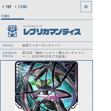
TOP
ITEMS
ITEMS
れぷりかまんてぃす
レプリカマンティス
仮面ライダーガッチャード
登場作品
第15話『掴めハッピー！輝けガッチャリバ
初登場回/初
登場作品
ー！』(2023年12月17日放送)