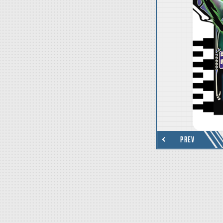
thumbnail Next
PREV