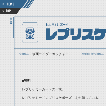
ITEMS
TOP
ITEMS
れぷりすけぼーず
レプリス
仮面ライダーガッチャード
登場作品
初登場回/初登場作品
■説明
レプリケミーカードの一枚。
レプリケミー「レプリスケボーズ」を封印している。