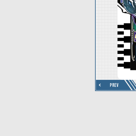
thumbnail Next
PREV