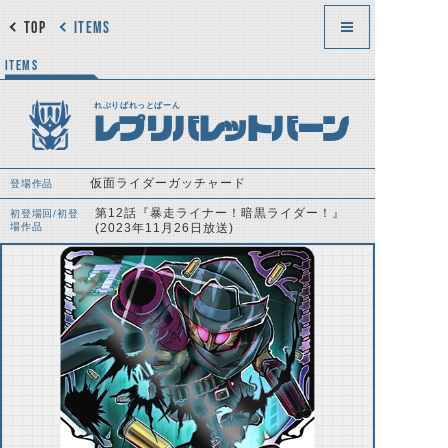
TOP
ITEMS
ITEMS
れぷりばれっとばーん
レプリバレットバーン
仮面ライダーガッチャード
登場作品
第12話『暴走ライナー！暗黒ライダー！』
初登場回/初登
場作品
(2023年11月26日放送)