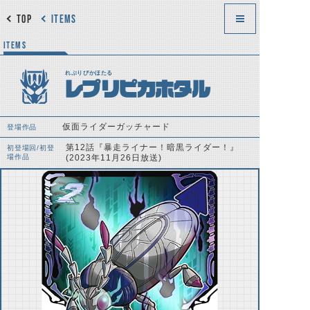
TOP
ITEMS
ITEMS
れぷりぴかほたる
レプリピカホタル
仮面ライダーガッチャード
登場作品
第12話『暴走ライナー！暗黒ライダー！』
初登場回/初登
場作品
(2023年11月26日放送)