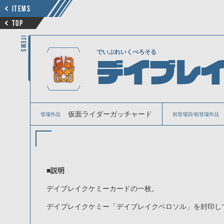
ITEMS
TOP
ITEMS
でいぶれいくべろそる
デイブレ
仮面ライダーガッチャード
登場作品
初登場回/初登場作品
■説明
デイブレイクケミーカードの一枚。
デイブレイクケミー「デイブレイクベロソル」を封印し