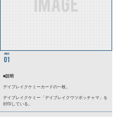
01
■説明
デイブレイクケミーカードの一枚。
デイブレイクケミー「デイブレイクウツボッチャマ」を
封印している。
©石森プロ・テレビ朝日・ADK EM・東映 ©東映・東映ビデオ・石森プロ ©石森プロ・東映