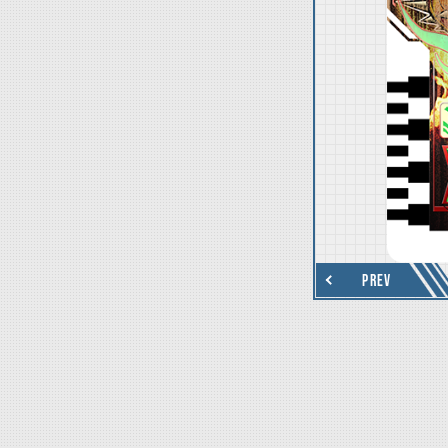
thumbnail Next
PREV