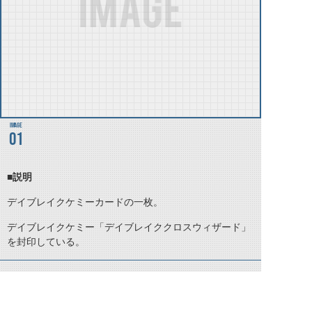
01
■説明
デイブレイクケミーカードの一枚。
デイブレイクケミー「デイブレイククロスウィザード」
を封印している。
©石森プロ・テレビ朝日・ADK EM・東映 ©東映・東映ビデオ・石森プロ ©石森プロ・東映