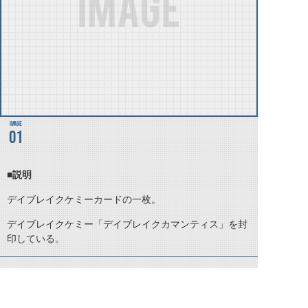
01
■説明
デイブレイクケミーカードの一枚。
デイブレイクケミー「デイブレイクカマンティス」を封
印している。
©石森プロ・テレビ朝日・ADK EM・東映 ©東映・東映ビデオ・石森プロ ©石森プロ・東映