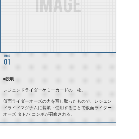
01
■説明
レジェンドライダーケミーカードの一枚。
仮面ライダーオーズの力を写し取ったもので、レジェン
ドライドマグナムに装填・使用することで仮面ライダー
オーズ タトバ コンボが召喚される。
©石森プロ・テレビ朝日・ADK EM・東映 ©東映・東映ビデオ・石森プロ ©石森プロ・東映