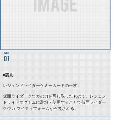
01
■説明
レジェンドライダーケミーカードの一枚。
仮面ライダークウガの力を写し取ったもので、レジェン
ドライドマグナムに装填・使用することで仮面ライダー
クウガ マイティフォームが召喚される。
©石森プロ・テレビ朝日・ADK EM・東映 ©東映・東映ビデオ・石森プロ ©石森プロ・東映