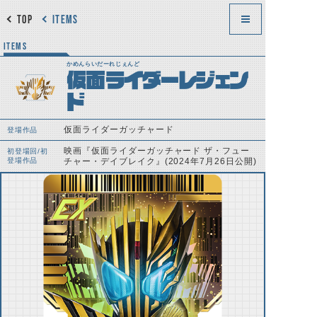
TOP
ITEMS
ITEMS
かめんらいだーれじぇんど
仮面ライダーレジェン
ド
仮面ライダーガッチャード
登場作品
映画『仮面ライダーガッチャード ザ・フュー
初登場回/初
登場作品
チャー・デイブレイク』(2024年7月26日公開)