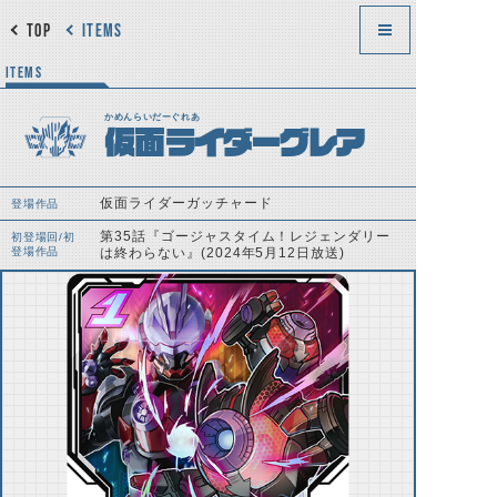
TOP
ITEMS
ITEMS
かめんらいだーぐれあ
仮面ライダーグレア
仮面ライダーガッチャード
登場作品
第35話『ゴージャスタイム！レジェンダリー
初登場回/初
登場作品
は終わらない』(2024年5月12日放送)